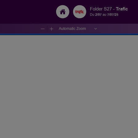
Trafic
Folder S27 -
Du
2/07
au
7/07/25