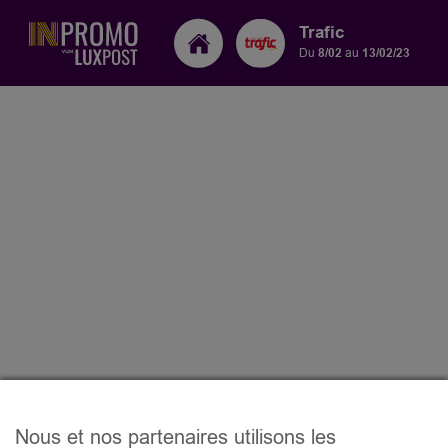
Trafic
Du
8/02
au
13/02/23
Nous et nos partenaires utilisons les