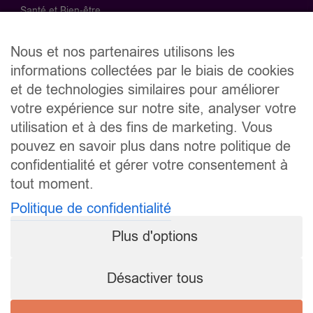
Santé et Bien-être
Supermarchés
Nous et nos partenaires utilisons les
informations collectées par le biais de cookies
Télécom
et de technologies similaires pour améliorer
votre expérience sur notre site, analyser votre
Recevez toute l'actualité InPromo
utilisation et à des fins de marketing. Vous
Soyez informé des meilleures promotions en avant-première
pouvez en savoir plus dans notre politique de
en vous inscrivant à la newsletter InPromo vum LuxPost.
confidentialité et gérer votre consentement à
tout moment.
Politique de confidentialité
En vous inscrivant, vous acceptez la
politique de
confidentialité
.
Plus d'options
Désactiver tous
Blog
Mentions légales
Politique de confidentialité