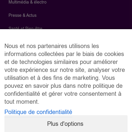
Multimédia & électro
Presse & Actus
Santé et Bien-être
Supermarchés
Nous et nos partenaires utilisons les
informations collectées par le biais de cookies
Télécom
et de technologies similaires pour améliorer
votre expérience sur notre site, analyser votre
Recevez toute l'actualité InPromo
utilisation et à des fins de marketing. Vous
Soyez informé des meilleures promotions en avant-première
pouvez en savoir plus dans notre politique de
en vous inscrivant à la newsletter InPromo vum LuxPost.
confidentialité et gérer votre consentement à
tout moment.
Politique de confidentialité
En vous inscrivant, vous acceptez la
politique de
confidentialité
.
Plus d'options