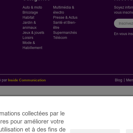
Auto & moto
Multimédia &
Soyez infor
Bricolage
électro
vous inscri
Habitat
Presse & Actus
Jardin &
Santé et Bien-
animaux
être
Jeux & jouets
Supermarchés
En vous ins
Loisirs
Télécom
Mode &
Habillement
sé par
Inside Communication
Blog
Men
rmations collectées par le
ires pour améliorer votre
tilisation et à des fins de