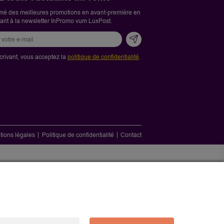
mé des meilleures promotions en avant-première en
vant à la newsletter InPromo vum LuxPost.
crivant, vous acceptez la
politique de confidentialité
.
tions légales
Politique de confidentialité
Contact