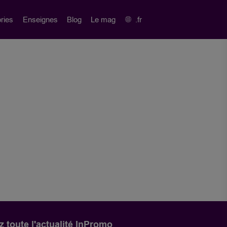
ries
Enseignes
Blog
Le mag
.fr
 toute l'actualité InPromo