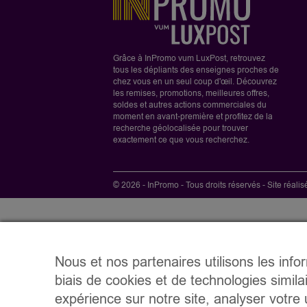
Grâce à InPromo vum LuxPost, retrouvez
tous les dépliants des enseignes proches de
chez vous en un seul coup d'œil. Découvrez
les remises, promotions, meilleures offres,
soldes et autres actions commerciales du
moment en avant-première et profitez de la
recherche géolocalisée pour trouver
exactement ce que vous recherchez.
© 2026 - InPromo - Tous droits réservés - Site réali
Nous et nos partenaires utilisons les info
biais de cookies et de technologies simila
expérience sur notre site, analyser votre u