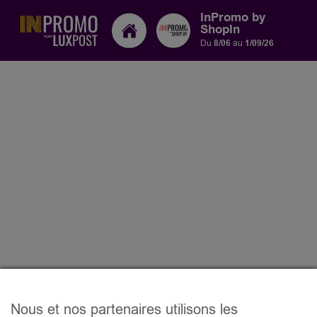
InPromo by
ShopIn
Du
8/06
au
1/09/26
Nous et nos partenaires utilisons les