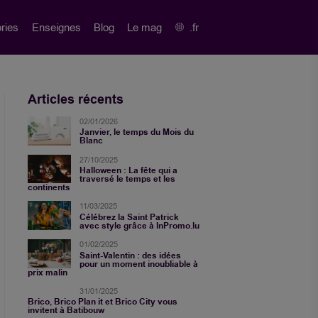
ries
Enseignes
Blog
Le mag
.fr
Articles récents
02/01/2026
Janvier, le temps du Mois du
Blanc
27/10/2025
Halloween : La fête qui a
traversé le temps et les
continents
11/03/2025
Célébrez la Saint Patrick
avec style grâce à InPromo.lu
01/02/2025
Saint-Valentin : des idées
pour un moment inoubliable à
prix malin
31/01/2025
Brico, Brico Plan it et Brico City vous
invitent à Batibouw