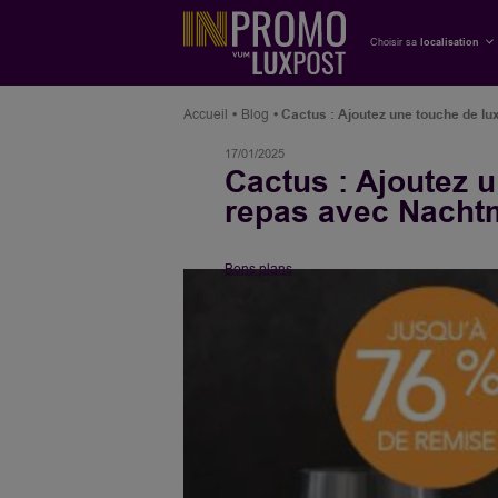
Choisir sa
localisation
Accueil
Blog
Cactus : Ajoutez une touche de l
17/01/2025
Cactus : Ajoutez 
repas avec Nacht
Bons plans