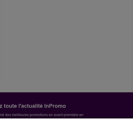
 toute l'actualité InPromo
mé des meilleures promotions en avant-première en
vant à la newsletter InPromo vum LuxPost.