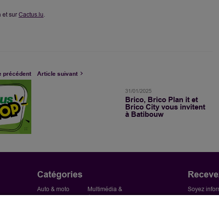
 et sur
Cactus.lu
.
e précédent
Article suivant
31/01/2025
Brico, Brico Plan it et
Brico City vous invitent
à Batibouw
Catégories
Recevez
Auto & moto
Multimédia &
Soyez infor
Bricolage
électro
vous inscri
Habitat
Presse & Actus
Jardin &
Santé et Bien-