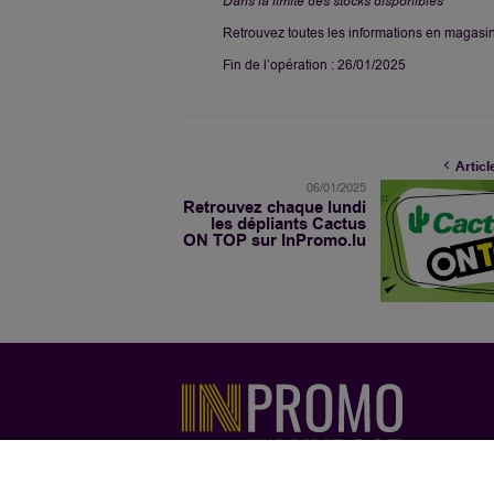
Dans la limite des stocks disponibles
Retrouvez toutes les informations en magasin
Fin de l’opération : 26/01/2025
Articl
06/01/2025
Retrouvez chaque lundi
les dépliants Cactus
ON TOP sur InPromo.lu
Grâce à InPromo vum LuxPost, retrouvez