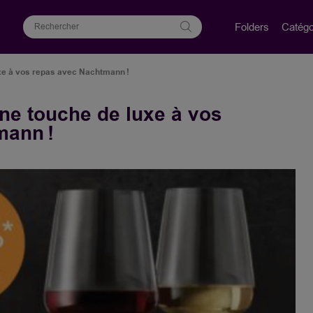
Folders
Catégo
uxe à vos repas avec Nachtmann !
une touche de luxe à vos
mann !