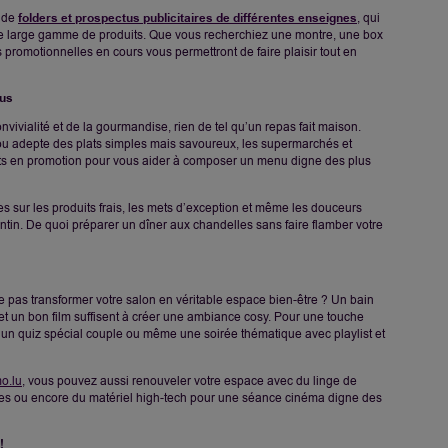
e de
folders et prospectus publicitaires de différentes enseignes
, qui
une large gamme de produits. Que vous recherchiez une montre, une box
 promotionnelles en cours vous permettront de faire plaisir tout en
ous
vivialité et de la gourmandise, rien de tel qu’un repas fait maison.
ou adepte des plats simples mais savoureux, les supermarchés et
ts en promotion pour vous aider à composer un menu digne des plus
res sur les produits frais, les mets d’exception et même les douceurs
ntin. De quoi préparer un dîner aux chandelles sans faire flamber votre
ne pas transformer votre salon en véritable espace bien-être ? Un bain
t un bon film suffisent à créer une ambiance cosy. Pour une touche
, un quiz spécial couple ou même une soirée thématique avec playlist et
o.lu
, vous pouvez aussi renouveler votre espace avec du linge de
es ou encore du matériel high-tech pour une séance cinéma digne des
!