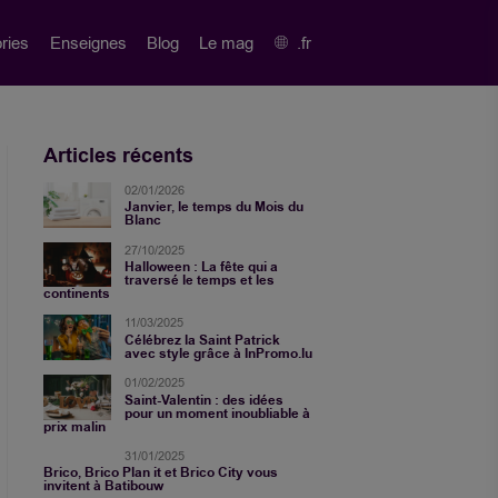
ries
Enseignes
Blog
Le mag
.fr
Articles récents
02/01/2026
Janvier, le temps du Mois du
Blanc
27/10/2025
Halloween : La fête qui a
traversé le temps et les
continents
11/03/2025
Célébrez la Saint Patrick
avec style grâce à InPromo.lu
01/02/2025
Saint-Valentin : des idées
pour un moment inoubliable à
prix malin
31/01/2025
Brico, Brico Plan it et Brico City vous
invitent à Batibouw