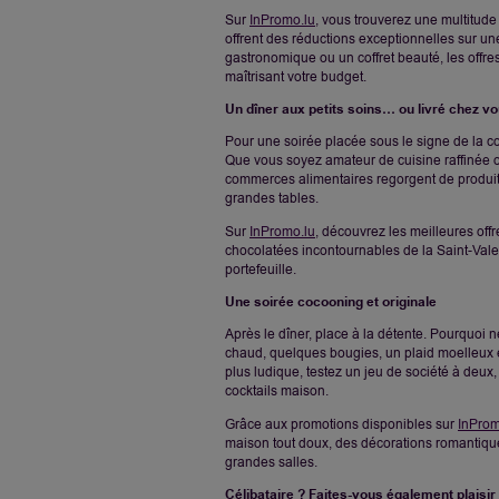
Sur
InPromo.lu
, vous trouverez une multitud
offrent des réductions exceptionnelles sur 
gastronomique ou un coffret beauté, les offres
maîtrisant votre budget.
Un dîner aux petits soins… ou livré chez v
Pour une soirée placée sous le signe de la con
Que vous soyez amateur de cuisine raffinée 
commerces alimentaires regorgent de produi
grandes tables.
Sur
InPromo.lu
, découvrez les meilleures off
chocolatées incontournables de la Saint-Vale
portefeuille.
Une soirée
cocooning et originale
Après le dîner, place à la détente. Pourquoi 
chaud, quelques bougies, un plaid moelleux e
plus ludique, testez un jeu de société à deux
cocktails maison.
Grâce aux promotions disponibles sur
InProm
maison tout doux, des décorations romantiqu
grandes salles.
Célibataire ? Faites-vous
également
plaisir 