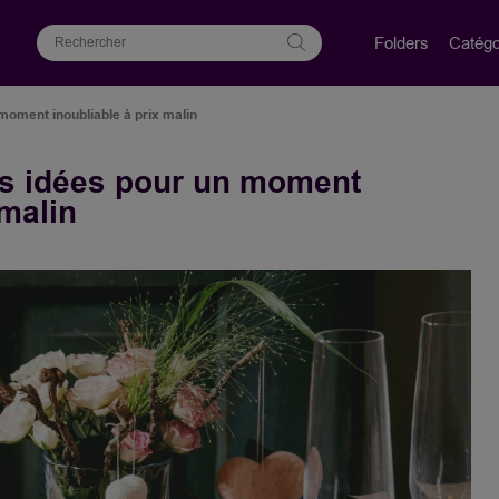
Folders
Catégo
 moment inoubliable à prix malin
des idées pour un moment
 malin