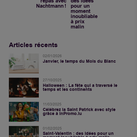
repas avec
des idées
Nachtmann !
pour un
moment
inoubliable
à prix
malin
Articles récents
02/01/2026
Janvier, le temps du Mois du Blanc
27/10/2025
Halloween : La fête qui a traversé le
temps et les continents
11/03/2025
Célébrez la Saint Patrick avec style
grâce à InPromo.lu
01/02/2025
Saint-Valentin : des idées pour un