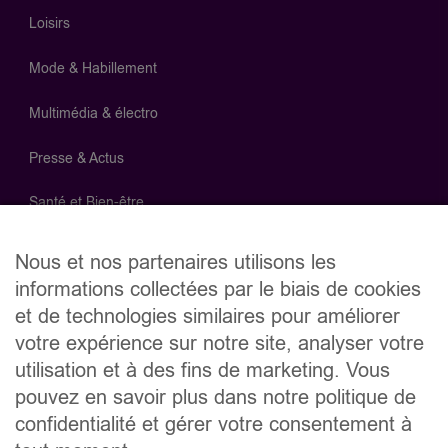
Loisirs
Mode & Habillement
Multimédia & électro
Presse & Actus
Santé et Bien-être
Supermarchés
Nous et nos partenaires utilisons les
informations collectées par le biais de cookies
Télécom
et de technologies similaires pour améliorer
votre expérience sur notre site, analyser votre
Recevez toute l'actualité InPromo
utilisation et à des fins de marketing. Vous
Soyez informé des meilleures promotions en avant-première
pouvez en savoir plus dans notre politique de
en vous inscrivant à la newsletter InPromo vum LuxPost.
confidentialité et gérer votre consentement à